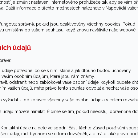
ostí je změnit nastavení internetového prohlížeče tak, aby se vám př
va. Další informace o těchto možnostech naleznete v Nápovědě vaše
ungovat správně, pokud jsou deaktivovány všechny cookies. Pokud
vu umístěny po vašem souhlasu, když znovu navštívíte naše webové
ních údajů
práva:
 údaje potřebné, co se s nimi stane a jak dlouho budou uchovány.
p k vašim osobním údajům, které jsou nám známy.
avit, odstranit nebo zablokovat vaše osobní údaje, kdykoli budete chtí
ím vašich údajů, máte právo tento souhlas odvolat a nechat vaše oso
o vyžádat si od správce všechny vaše osobní údaje a v celém rozsahu
ch údajů můžete namítat. Řídíme se tím, pokud neexistují oprávněné d
. Kontaktní údaje najdete ve spodní části těchto Zásad používání soub
 vašimi údaji, rádi bychom se o tom dozvěděli, ale máte také právo pod