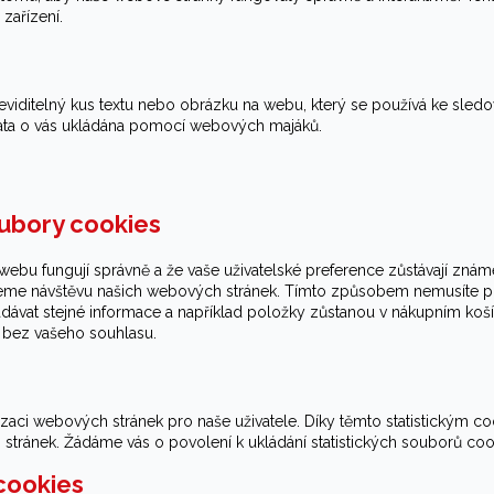
zařízení.
viditelný kus textu nebo obrázku na webu, který se používá ke sledo
ata o vás ukládána pomocí webových majáků.
oubory cookies
i webu fungují správně a že vaše uživatelské preference zůstávají znám
eme návštěvu našich webových stránek. Tímto způsobem nemusíte př
ávat stejné informace a například položky zůstanou v nákupním koší
 bez vašeho souhlasu.
zaci webových stránek pro naše uživatele. Díky těmto statistickým co
tránek. Žádáme vás o povolení k ukládání statistických souborů coo
cookies