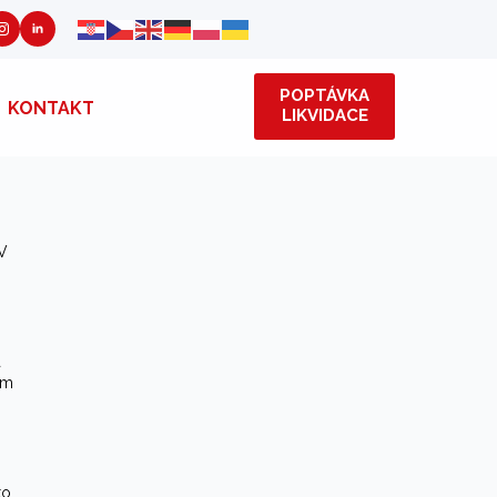
POPTÁVKA
KONTAKT
LIKVIDACE
kém
 V
a
ům
to