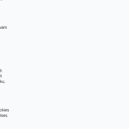
vání
é.
i
ku,
okies
kies.