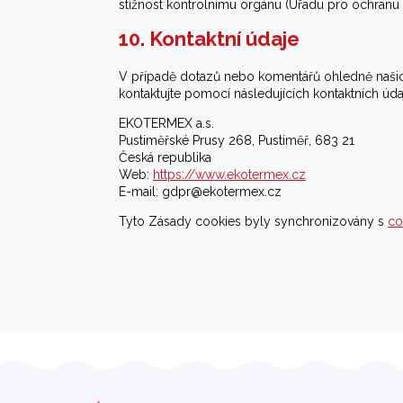
stížnost kontrolnímu orgánu (Úřadu pro ochranu 
10. Kontaktní údaje
V případě dotazů nebo komentářů ohledně našich
kontaktujte pomocí následujících kontaktních úda
EKOTERMEX a.s.
Pustiměřské Prusy 268, Pustiměř, 683 21
Česká republika
Web:
https://www.ekotermex.cz
E-mail:
gdpr@
ekotermex.cz
Tyto Zásady cookies byly synchronizovány s
co