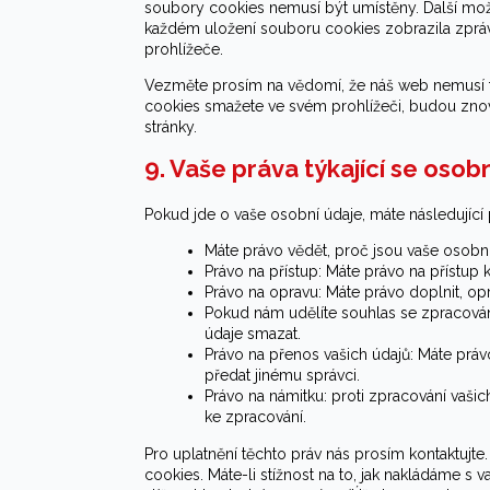
soubory cookies nemusí být umístěny. Další možn
každém uložení souboru cookies zobrazila zprá
prohlížeče.
Vezměte prosím na vědomí, že náš web nemusí f
cookies smažete ve svém prohlížeči, budou zno
stránky.
9. Vaše práva týkající se osob
Pokud jde o vaše osobní údaje, máte následující 
Máte právo vědět, proč jsou vaše osobní
Právo na přístup: Máte právo na přístu
Právo na opravu: Máte právo doplnit, opr
Pokud nám udělíte souhlas se zpracován
údaje smazat.
Právo na přenos vašich údajů: Máte práv
předat jinému správci.
Právo na námitku: proti zpracování vaši
ke zpracování.
Pro uplatnění těchto práv nás prosím kontaktujte
cookies. Máte-li stížnost na to, jak nakládáme s