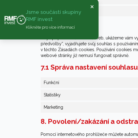
×
Ostatní
Jsme součástí skupiny
RMF invest
7. Souhlas
Klikněte pro více informací
Když poprvé navštívíte náš web, ukážeme vám vys
předvolby“, vyjadřujete svůj souhlas s používá
v těchto Zásadách cookies. Používání cookies m
webové stránky již nemusí fungovat správně.
7.1 Správa nastavení souhlasu
Funkční
Statistiky
Marketing
8. Povolení/zakázání a odstr
Pomocí internetového prohlížeče můžete automat