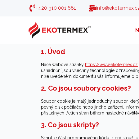
+420 910 001 681
info@ekotermex.c
N
Tyto Zásady cookies byly naposledy aktualizovány 
hospodářském prostoru.
1. Úvod
Naše webové stránky
https://www.ekotermex.cz
usnadnění jsou všechny technologie označovány jak
níže uvedeném dokumentu vás informujeme o po
2. Co jsou soubory cookies?
Soubor cookie je malý jednoduchý soubor, který
pevný disk počítače nebo jiného zařízení. Info
příslušných třetích stran během následné návštěv
3. Co jsou skripty?
Skript je část programového kódu, který slouží k