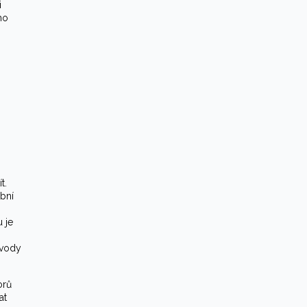
i
ho
t.
bní
 je
ůvody
orů
at