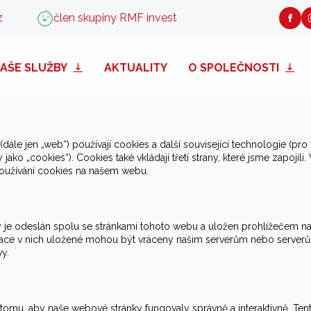
z
člen skupiny RMF invest
AŠE SLUŽBY
AKTUALITY
O SPOLEČNOSTI
2. 6. 2026 a vztahují se na občany a osoby s trvalým pobytem v Evrops
(dále jen „web“) používají cookies a další související technologie (pro
o „cookies“). Cookies také vkládají třetí strany, které jsme zapojili.
užívání cookies na našem webu.
 je odeslán spolu se stránkami tohoto webu a uložen prohlížečem n
rmace v nich uložené mohou být vráceny našim serverům nebo server
y.
 tomu, aby naše webové stránky fungovaly správně a interaktivně. Ten