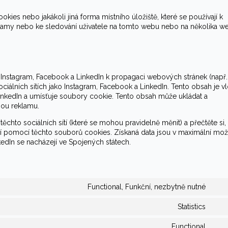
ies nebo jakákoli jiná forma místního úložiště, které se používají k
eklamy nebo ke sledování uživatele na tomto webu nebo na několika 
Instagram, Facebook a LinkedIn k propagaci webových stránek (např.
a sociálních sítích jako Instagram, Facebook a LinkedIn. Tento obsah je v
kedIn a umísťuje soubory cookie. Tento obsah může ukládat a
nou reklamu.
ěchto sociálních sítí (které se mohou pravidelně měnit) a přečtěte si,
vají pomocí těchto souborů cookies. Získaná data jsou v maximální mo
edIn se nacházejí ve Spojených státech.
Functional, Funkční, nezbytně nutné
Con
to
Statistics
serv
Con
wor
to
Functional