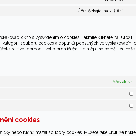
serv
Con
goo
to
Účel čekající na zjištění
anal
serv
Con
com
to
serv
ostat
kakovací okno s vysvětlením o cookies. Jakmile kliknete na „Uložit
ním kategorií souborů cookies a doplňků popsaných ve vyskakovacím 
ůžete zakázat pomocí svého prohlížeče, ale mějte na paměti, že naše
Vždy aktivní
S
M
anění cookies
icky nebo ručně mazat soubory cookies. Můžete také určit, že někte