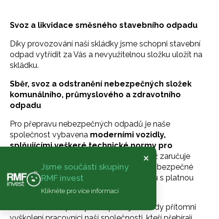
Svoz a likvidace směsného stavebního odpadu
Díky provozování naší skládky jsme schopni stavební
odpad vytřídit za Vás a nevyužitelnou složku uložit na
skládku.
Sběr, svoz a odstranění nebezpečných složek
komunálního, průmyslového a zdravotního
odpadu
Pro přepravu nebezpečných odpadů je naše
společnost vybavena
moderními vozidly,
splňujícími veškeré technické normy pro
×
přepravu nebezpečných odpadů
, což zaručuje
Jsme součástí skupiny
bezproblémovou manipulaci a následné bezpečné
uložení odpadu ve vozidle, vše v souladu s platnou
RMF invest
legislativou.
Klikněte pro více informací
Při sběru nebezpečných odpadů jsou vždy přítomni
vyškolení pracovníci naší společnosti, kteří přebírají