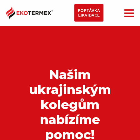
POPTÁVKA
LIKVIDACE
Našim
ukrajinským
kolegům
nabízíme
pomoc!