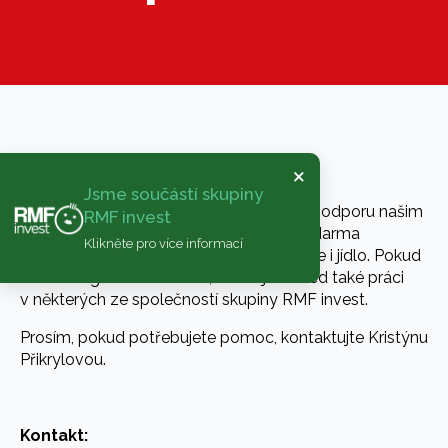
×
Jsme součástí skupiny
Jsme připraveni poskytnout okamžitou podporu našim
RMF invest
ukrajinským kolegům a jejich rodinám. Zdarma
Klikněte pro více informací
nabízíme ubytování pro rodiny a zajistíme i jídlo. Pokud
nám to legislativa umožní, dáme jim ihned také práci
v některých ze společností skupiny RMF invest.
Prosím, pokud potřebujete pomoc, kontaktujte Kristýnu
Přikrylovou.
Kontakt: